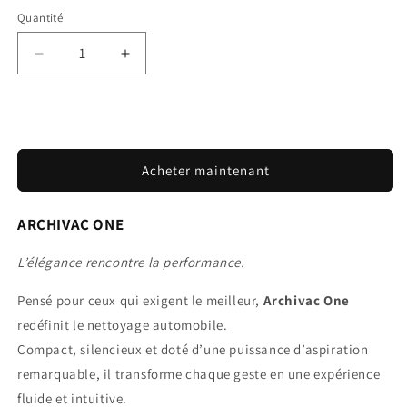
Quantité
Réduire
Augmenter
la
la
quantité
quantité
de
de
Ajouter au panier
Arhivac
Arhivac
One
One
Acheter maintenant
ARCHIVAC ONE
L’élégance rencontre la performance.
Pensé pour ceux qui exigent le meilleur,
Archivac One
redéfinit le nettoyage automobile.
Compact, silencieux et doté d’une puissance d’aspiration
remarquable, il transforme chaque geste en une expérience
fluide et intuitive.